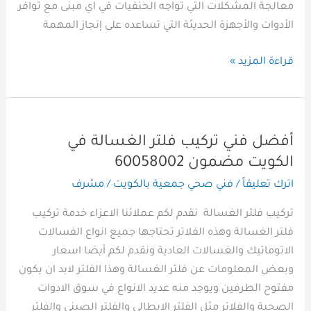
معالجة المشكلات التي تواجه الحنفيات في اي مبنى مع توافر
الأدوات والأجهزة الحديثة التي تساعده على إنجاز المهمة
قراءة المزيد »
أفضل فني تركيب فلتر الغسالة في
أفضل
فني
الكويت مضمون 60058002
تركيب
اترك تعليقاً
/
فني صحي جمعية بالكويت
/
مشرف
فلتر
تركيب فلتر الغسالة نقدم لكم عملائنا الاعزاء خدمة تركيب
الغسالة
فلتر الغسالة وهذه الفلاتر تحتاجها جميع انواع الفسالات
في
الاتوماتيك والغسالات العادية ونقدم لكم أيضا اسعار
الكويت
وبعض المعلومات عن فلتر الغسالة وهذا الفلتر لابد ان يكون
مضمون
مفتوح الطرفين ويوجد منه عديد الانواع في سوق الادوات
60058002
الصحية والفلاتر مثل الفلتر الايطالي والفلتر الصيني والفلتر