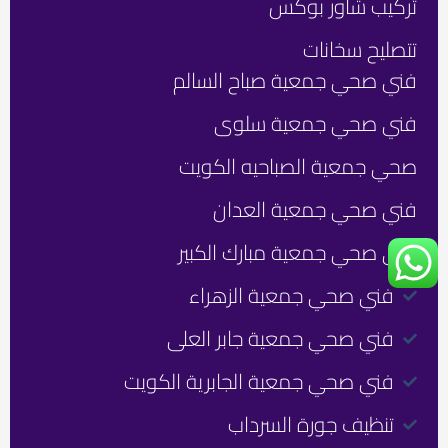
تركيب شاور بوكس
معنا
ساع
24/7
فني
تتصليح سخانات
صحي
ت
جمعي
فني صحي جمعية صباح السالم
م
الكو
ع
فني صحي جمعية سلوى
F
Y
I
ا
o
n
a
صحي جمعية الصباحيه الكويت
u
c
s
e
t
t
ت
فني صحي جمعية العدان
b
u
a
م
فني صحي جمعية مبارك الكبير
g
o
b
ع
o
e
r
ا
فني صحي جمعية الزهراء
a
k
آ
فني صحي جمعية جابر العلى
m
فني صحي جمعية الجابرية الكويت
تنظيف جورة السرداب