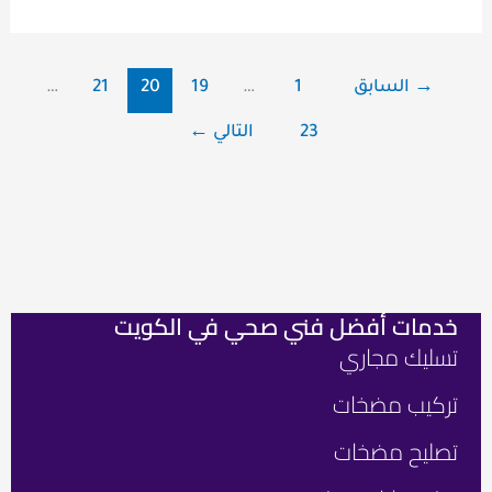
→
السابق
1
…
19
20
21
…
23
التالي
←
خدمات أفضل فني صحي في الكويت
فني
رواب
تسليك مجاري
صح
هام
الكو
من
تركيب مضخات
نحن
ber
فني
تصليح مضخات
صحي
تواص
24