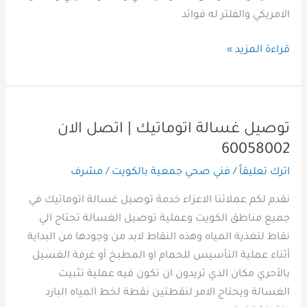
الامريكي والفلتر له فوائد
قراءة المزيد »
توصيل غسالة اتوماتيك | اتصل الان
توصيل
غسالة
60058002
اتوماتيك
اترك تعليقاً
/
فني صحي جمعية بالكويت
/
مشرف
|
نقدم لكم عملائنا الاعزاء خدمة توصيل غسالة اتوماتيك في
اتصل
جميع مناطق الكويت وعملية توصيل الغسالة تحتاج الي
الان
نقاط لتغذية المياه وهذه النقاط لابد من وجودها من البداية
60058002
أثناء عملية التأسيس للحمام او المطبخ أو غرفة الغسيل
بالأحري مكان الذي تريدون ان تكون فيه عملية تثبيت
الغسالة ويحتاج الامر لنقطتين نقطة لخط المياه البارد