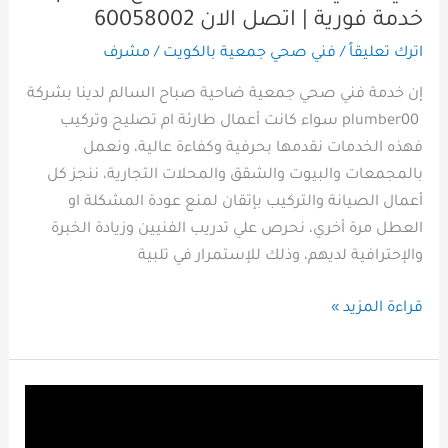
خدمة فورية | اتصل الان 60058002
اترك تعليقاً
/
فني صحي جمعية بالكويت
/
مشرف
إن خدمة فني صحي جمعية ضاحية صباح السالم لدينا بشركة
plumber00 سواء كانت أعمال طارئة ام تصليح وتركيب
فهذه الخدمات نقدمها بحرفية وكفاءة عالية، ونعمل
بالمجمعات والبيوت والشقق والمحلات التجارية، ننجز كل
أعمال الصيانة والتركيب بإتقان لمنع عودة المشكلة او
العطل مرة أخري، نحرص علي تدريب الفنيين وزيادة الخبرة
والإحترافية لديهم، وذلك للإستمرار في تلبية
قراءة المزيد »
شركة
فني