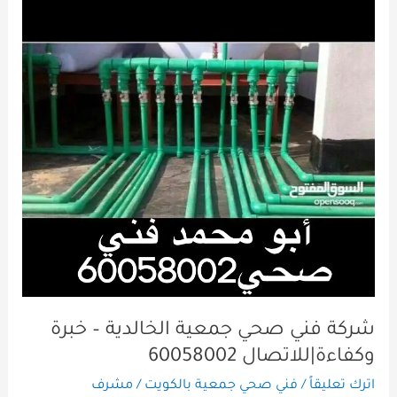
صحي
جمعية
الخالدية
–
خبرة
وكفاءة|
للاتصال
60058002
شركة فني صحي جمعية الخالدية – خبرة
وكفاءة|للاتصال 60058002
اترك تعليقاً
/
فني صحي جمعية بالكويت
/
مشرف