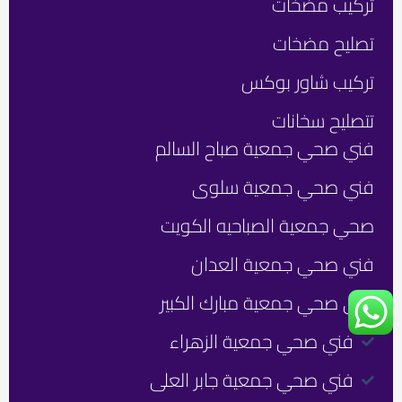
تركيب مضخات
نحن
ber
فني
تصليح مضخات
صحي
تواص
24
تركيب شاور بوكس
معنا
ساع
24/7
فني
تتصليح سخانات
صحي
ت
جمعي
فني صحي جمعية صباح السالم
م
الكو
ع
فني صحي جمعية سلوى
F
Y
I
ا
o
n
a
صحي جمعية الصباحيه الكويت
u
c
s
e
t
t
ت
فني صحي جمعية العدان
b
u
a
م
فني صحي جمعية مبارك الكبير
g
o
b
ع
o
e
r
ا
فني صحي جمعية الزهراء
a
k
آ
فني صحي جمعية جابر العلى
m