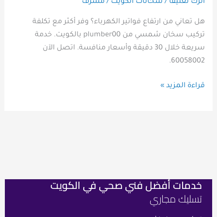
اترك تعليقاً
/
سخانات الكويت
/
مشرف
هل تعاني من ارتفاع فواتير الكهرباء؟ وفر أكثر مع تكلفة
تركيب سخان شمسي من plumber00 بالكويت. خدمة
سريعة خلال 30 دقيقة وأسعار منافسة. اتصل الآن
60058002.
قراءة المزيد »
خدمات أفضل فني صحي في الكويت
فني
رواب
تسليك مجاري
صح
هام
الكو
من