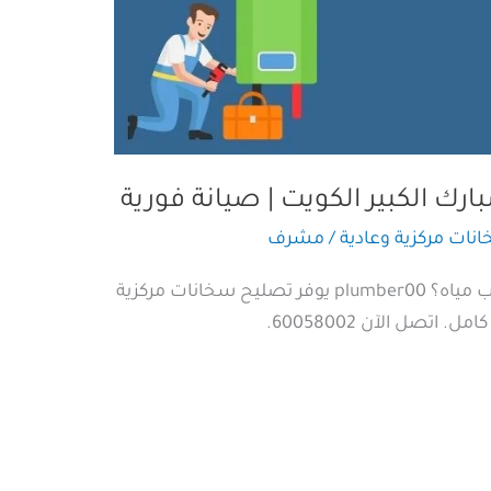
رك الكبير الكويت | صيانة فورية
نات مركزية وعادية
/
مشرف
هل تعاني من ضعف تسخين أو تسرب مياه؟ plumber00 يوفر تصليح سخانات مركزية
تصل الآن 60058002.