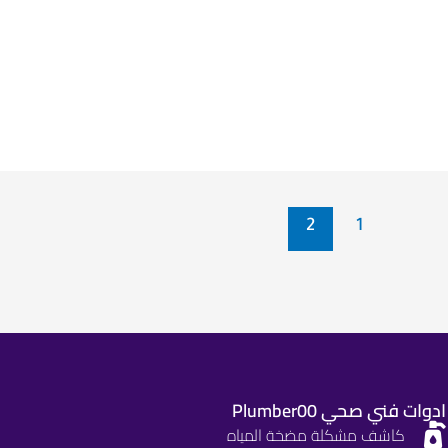
2
1
ادوات فني صحي Plumber00
كاشف مشكلة مضخة المياه