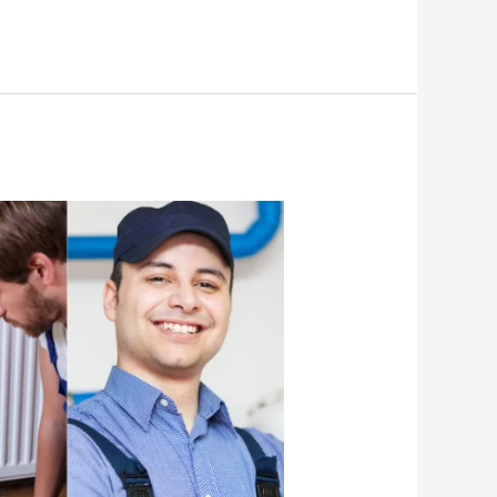
صيانة
سخانات
مركزية
|
60058002
|
رقم
صيانة
السخانات