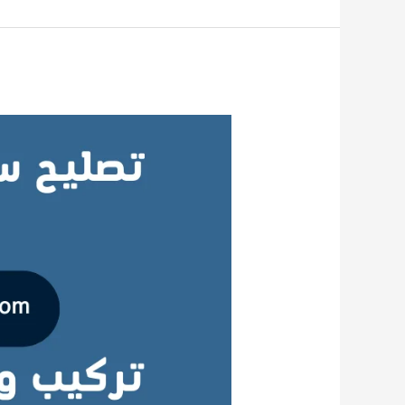
أفضل
شركة
تصليح
سخانات
مركزية
حولي
بالكويت
2026