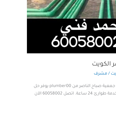
 الكويت
يت
/
مشرف
انسداد أو تسرب مياه يزعجك؟ صحي جمعية صباح الناصر من plumber00 يوفر حل
تصل 60058002 الآن