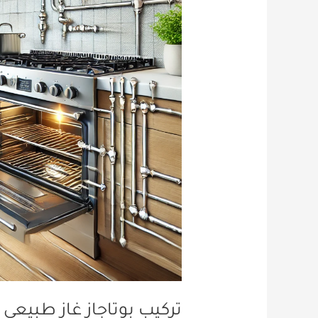
الكويت
اتصل
60058002
تركيب بوتاجاز غاز طبيعي