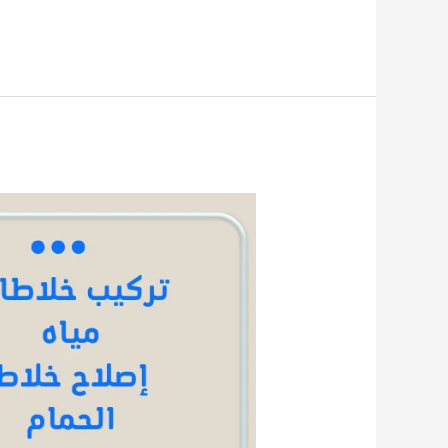
تركيب
خلاطات
مياه
باحترافية
وسرعة
|
اتصل
الان
60058002