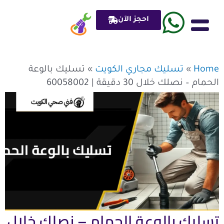
خطي
لى
احجز الآن
لمحتوى
ادوات صحي plumber
Home
»
تسليك مجاري الكويت
»
تسليك بالوعة
الحمام – نصلك خلال 30 دقيقة | 60058002
تسليك بالوعة الحمام – نصلك خلال