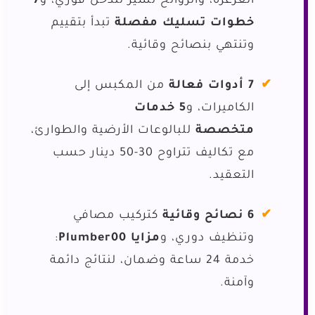
الغرغرة، والروائح تشير لتدخل فوري، و
7
خطوات تسليك مفصلة
تبدأ بتقييم
وتنتهي بنصائح وقائية.
7 أدوات فعالة
من المكبس إلى
الكاميرات، و
5 خدمات
متخصصة
للبالوعات الأرضية والطوارئ،
مع تكاليف تتراوح 30-50 دينار حسب
التعقيد.
6 نصائح وقائية
كتركيب مصافي
وتنظيف دوري، و
مزايا Plumber00
:
خدمة 24 ساعة وضمان، لنتائج دائمة
وآمنة.