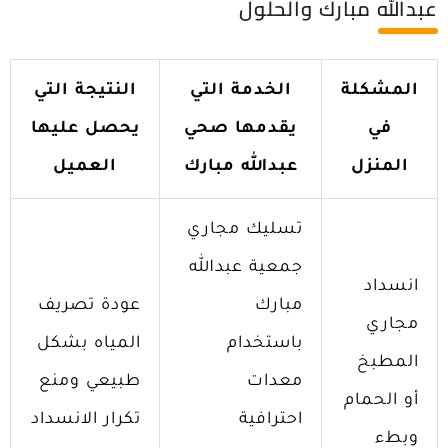
عبدالله مبارك والحلول
المشكلة
الخدمة التي
النتيجة التي
في
يقدمها صحي
يحصل عليها
المنزل
عبدالله مبارك
العميل
تسليك مجاري
جمعية عبدالله
انسداد
مبارك
عودة تصريف
مجاري
باستخدام
المياه بشكل
المطبخ
معدات
طبيعي ومنع
أو الحمام
احترافية
تكرار الانسداد
وبطء