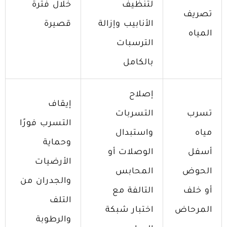
لتنظيف
خلال فترة
تصريف
الأنابيب وإزالة
قصيرة
المياه
الترسبات
بالكامل
إصلاح
إيقاف
تسرب
التسربات
التسرب فورًا
مياه
واستبدال
وحماية
أسفل
الوصلات أو
الأرضيات
الحوض
المحابس
والجدران من
أو خلف
التالفة مع
التلف
المرحاض
اختبار شبكة
والرطوبة