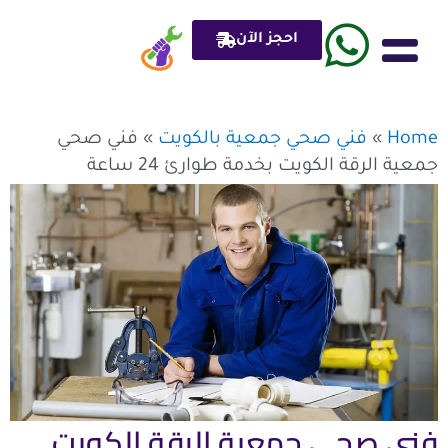
خطي
لى
احجز الآن
لمحتوى
فني صحي
مضخات المياه
سخانات المياه
تسليك مجاري
تركيب شاور بوكس
الادوات الصحية
فني صحي جمعية بالكويت
ادوات صحي plumber
Home
»
فني صحي جمعية بالكويت
»
فني صحي
جمعية الرقة الكويت بخدمة طوارئ 24 ساعة
فني صحي جمعية الرقة الكويت