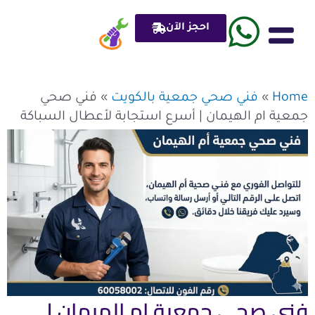
خطي
لى
احجز الآن
لمحتوى
ادوات صحي plumber
Home
»
فني صحي جمعية بالكويت
»
فني صحي
جمعية ام الهيمان | أسرع استجابة لأعطال السباكة
فني صحي جمعية ام الهيمان |