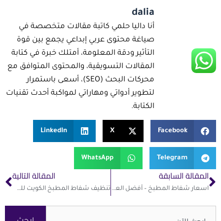
dalia
أنا داليا حلمي كاتبة مقالات متخصصة في
صياغة محتوى عربي إبداعي يجمع بين قوة
التأثير ودقة المعلومة، أمتلك خبرة في كتابة
المقالات التسويقية، والمحتوى المتوافق مع
محركات البحث (SEO)، أسعى باستمرار
لتطوير أدواتي ومهاراتي لمواكبة أحدث تقنيات
الكتابة.
LinkedIn
X
Facebook
WhatsApp
Telegram
xt
Prev
المقالة السابقة
المقالة التالية
اسعار شفاط المطبخ – أفضل العروض بالكويت | 60058002
تنظيف شفاط المطبخ الكويت للحفاظ على الأداء وجودة الهواء
Search