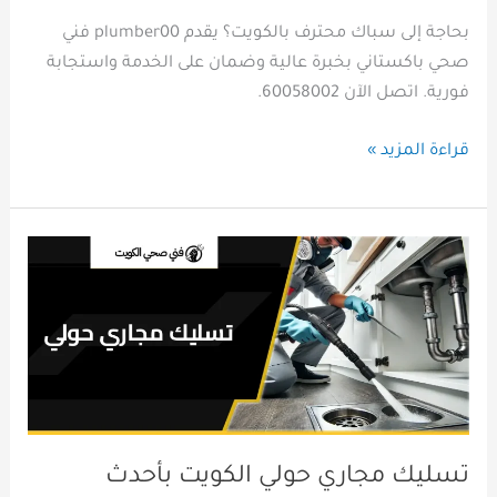
بحاجة إلى سباك محترف بالكويت؟ يقدم plumber00 فني
صحي باكستاني بخبرة عالية وضمان على الخدمة واستجابة
فورية. اتصل الآن 60058002.
قراءة المزيد »
تسليك
مجاري
حولي
الكويت
بأحدث
معدات
الضغط
العالي
تسليك مجاري حولي الكويت بأحدث