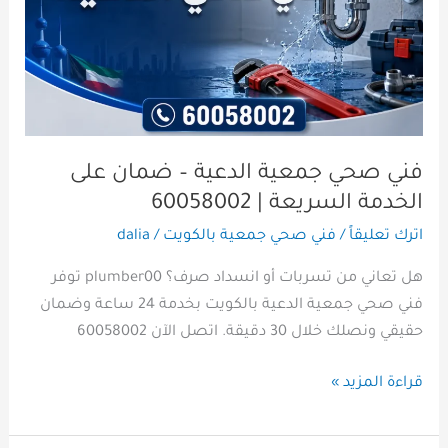
الدعية
–
ضمان
على
الخدمة
السريعة
|
فني صحي جمعية الدعية – ضمان على
60058002
الخدمة السريعة | 60058002
اترك تعليقاً
/
فني صحي جمعية بالكويت
/
dalia
هل تعاني من تسربات أو انسداد صرف؟ plumber00 توفر
فني صحي جمعية الدعية بالكويت بخدمة 24 ساعة وضمان
حقيقي ونصلك خلال 30 دقيقة. اتصل الآن 60058002
قراءة المزيد »