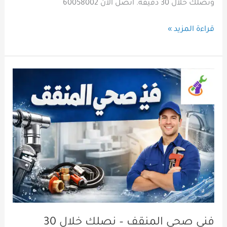
ونصلك خلال 30 دقيقة. اتصل الآن 60058002
قراءة المزيد »
فني
صحي
المنقف
–
نصلك
خلال
30
دقيقة
|
plumber00
فني صحي المنقف – نصلك خلال 30