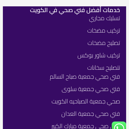
خدمات أفضل فني صحي في الكويت
فني
رواب
تسليك مجاري
صح
هام
الكو
من
تركيب مضخات
نحن
ber
فني
تصليح مضخات
صحي
تواص
24
تركيب شاور بوكس
معنا
ساع
24/7
فني
تتصليح سخانات
صحي
ت
جمعي
فني صحي جمعية صباح السالم
م
الكو
ع
فني صحي جمعية سلوى
F
Y
I
ا
o
n
a
صحي جمعية الصباحيه الكويت
u
c
s
e
t
t
ت
فني صحي جمعية العدان
b
u
a
م
فني صحي جمعية مبارك الكبير
g
o
b
ع