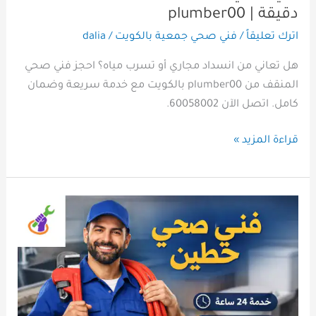
دقيقة | plumber00
اترك تعليقاً
/
فني صحي جمعية بالكويت
/
dalia
هل تعاني من انسداد مجاري أو تسرب مياه؟ احجز فني صحي
المنقف من plumber00 بالكويت مع خدمة سريعة وضمان
كامل. اتصل الآن 60058002.
قراءة المزيد »
فني
صحي
حطين
الكويت
|
سباكة