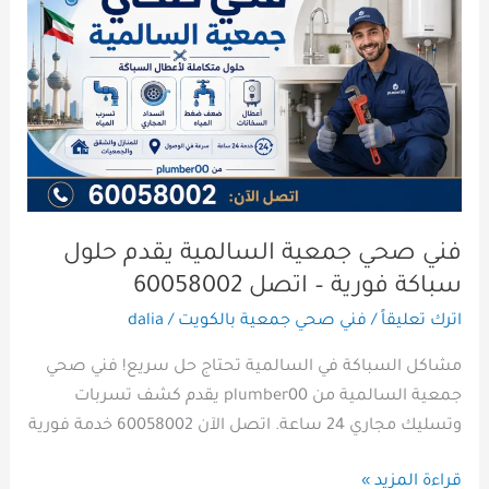
صحي
جمعية
السالمية
يقدم
حلول
سباكة
فورية
–
اتصل
فني صحي جمعية السالمية يقدم حلول
60058002
سباكة فورية – اتصل 60058002
اترك تعليقاً
/
فني صحي جمعية بالكويت
/
dalia
مشاكل السباكة في السالمية تحتاج حل سريع! فني صحي
جمعية السالمية من plumber00 يقدم كشف تسربات
وتسليك مجاري 24 ساعة. اتصل الآن 60058002 خدمة فورية
قراءة المزيد »