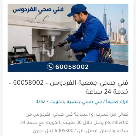
فني
صحي
جمعية
الفردوس
–
60058002
–
خدمة
24
ساعة
فني صحي جمعية الفردوس – 60058002 –
خدمة 24 ساعة
اترك تعليقاً
/
فني صحي جمعية بالكويت
/
dalia
تعاني من تسرب أو انسداد؟ فني صحي الفردوس من
plumber00 يصل خلال 30 دقيقة بالكويت مع خدمة 24
ساعة وضمان. اتصل الآن 60058002 لحل فوري