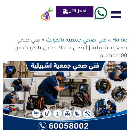
خطي
لى
احجز الآن
لمحتوى
ادوات صحي plumber
Home
»
فني صحي جمعية بالكويت
»
فني صحي
جمعية اشبيلية | أفضل سباك صحي بالكويت من
plumber00