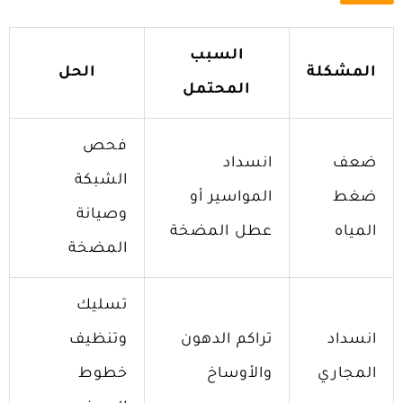
السبب
المشكلة
الحل
المحتمل
فحص
ضعف
انسداد
الشبكة
ضغط
المواسير أو
وصيانة
المياه
عطل المضخة
المضخة
تسليك
انسداد
تراكم الدهون
وتنظيف
المجاري
والأوساخ
خطوط